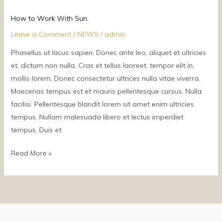
How
How to Work With Sun.
to
Leave a Comment
/
NEWS
/
admin
Work
Phasellus ut lacus sapien. Donec ante leo, aliquet et ultricies
With
et, dictum non nulla. Cras et tellus laoreet, tempor elit in,
Sun.
mollis lorem. Donec consectetur ultrices nulla vitae viverra.
Maecenas tempus est et mauris pellentesque cursus. Nulla
facilisi. Pellentesque blandit lorem sit amet enim ultricies
tempus. Nullam malesuada libero et lectus imperdiet
tempus. Duis et
Read More »