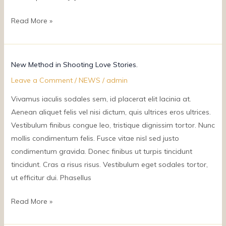
Read More »
New
New Method in Shooting Love Stories.
Method
Leave a Comment
/
NEWS
/
admin
in
Vivamus iaculis sodales sem, id placerat elit lacinia at.
Shooting
Aenean aliquet felis vel nisi dictum, quis ultrices eros ultrices.
Love
Vestibulum finibus congue leo, tristique dignissim tortor. Nunc
Stories.
mollis condimentum felis. Fusce vitae nisl sed justo
condimentum gravida. Donec finibus ut turpis tincidunt
tincidunt. Cras a risus risus. Vestibulum eget sodales tortor,
ut efficitur dui. Phasellus
Read More »