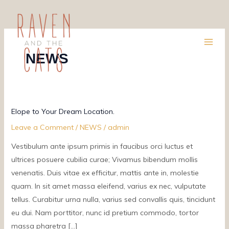
Skip
to
content
NEWS
Elope
Elope to Your Dream Location.
to
Leave a Comment
/
NEWS
/
admin
Your
Vestibulum ante ipsum primis in faucibus orci luctus et
Dream
ultrices posuere cubilia curae; Vivamus bibendum mollis
Location.
venenatis. Duis vitae ex efficitur, mattis ante in, molestie
quam. In sit amet massa eleifend, varius ex nec, vulputate
tellus. Curabitur urna nulla, varius sed convallis quis, tincidunt
eu dui. Nam porttitor, nunc id pretium commodo, tortor
massa pharetra […]