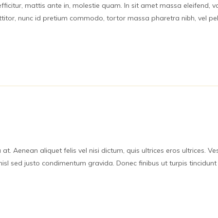
icitur, mattis ante in, molestie quam. In sit amet massa eleifend, var
orttitor, nunc id pretium commodo, tortor massa pharetra nibh, vel p
at. Aenean aliquet felis vel nisi dictum, quis ultrices eros ultrices. V
isl sed justo condimentum gravida. Donec finibus ut turpis tincidunt 