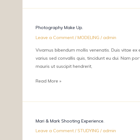
Photography
Photography Make Up.
Make
Leave a Comment
/
MODELING
/
admin
Up.
Vivamus bibendum mollis venenatis. Duis vitae ex eff
varius sed convallis quis, tincidunt eu dui. Nam p
mauris ut suscipit hendrerit,
Read More »
Mari
Mari & Mark Shooting Experience.
&
Leave a Comment
/
STUDYING
/
admin
Mark