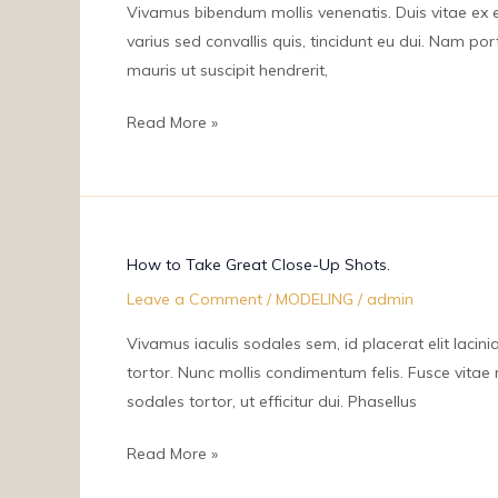
Photos
Vivamus bibendum mollis venenatis. Duis vitae ex eff
of
varius sed convallis quis, tincidunt eu dui. Nam p
Couple.
mauris ut suscipit hendrerit,
Read More »
How
How to Take Great Close-Up Shots.
to
Leave a Comment
/
MODELING
/
admin
Take
Great
Vivamus iaculis sodales sem, id placerat elit lacinia 
Close-
tortor. Nunc mollis condimentum felis. Fusce vitae n
Up
sodales tortor, ut efficitur dui. Phasellus
Shots.
Read More »