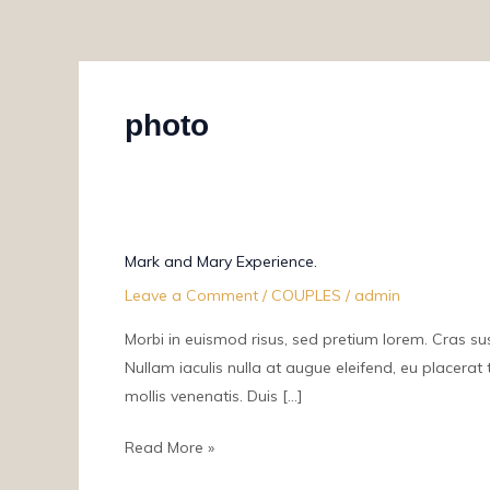
Skip
to
content
photo
Mark
Mark and Mary Experience.
and
Leave a Comment
/
COUPLES
/
admin
Mary
Experience.
Morbi in euismod risus, sed pretium lorem. Cras susc
Nullam iaculis nulla at augue eleifend, eu placerat
mollis venenatis. Duis […]
Read More »