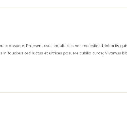
nc posuere. Praesent risus ex, ultricies nec molestie id, lobortis qui
 in faucibus orci luctus et ultrices posuere cubilia curae; Vivamus bib