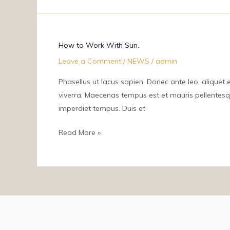
How
How to Work With Sun.
to
Leave a Comment
/
NEWS
/
admin
Work
With
Phasellus ut lacus sapien. Donec ante leo, aliquet et
Sun.
viverra. Maecenas tempus est et mauris pellentesque
imperdiet tempus. Duis et
Read More »