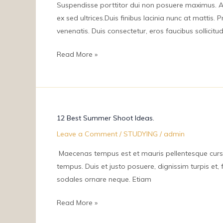
Shooting
Suspendisse porttitor dui non posuere maximus. Ali
Experience.
ex sed ultrices.Duis finibus lacinia nunc at mattis.
venenatis. Duis consectetur, eros faucibus sollicitud
Read More »
12
12 Best Summer Shoot Ideas.
Best
Leave a Comment
/
STUDYING
/
admin
Summer
Shoot
Maecenas tempus est et mauris pellentesque cursus.
Ideas.
tempus. Duis et justo posuere, dignissim turpis et, f
sodales ornare neque. Etiam
Read More »