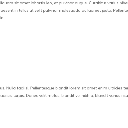
quam sit amet lobortis leo, et pulvinar augue. Curabitur varius bibe
 Praesent in tellus ut velit pulvinar malesuada ac laoreet justo. Pell
in
 Nulla facilisi. Pellentesque blandit lorem sit amet enim ultricies 
acilisis turpis. Donec velit metus, blandit vel nibh a, blandit varius r