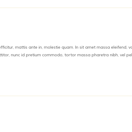
icitur, mattis ante in, molestie quam. In sit amet massa eleifend, var
orttitor, nunc id pretium commodo, tortor massa pharetra nibh, vel p