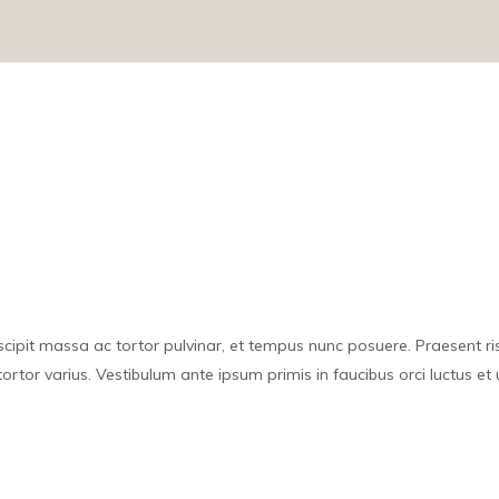
ipit massa ac tortor pulvinar, et tempus nunc posuere. Praesent risus
 tortor varius. Vestibulum ante ipsum primis in faucibus orci luctus e